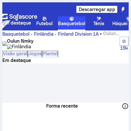
Descarregar app
Em destaque
Futebol
Basquetebol
Ténis
Hóquei n
Oulun
Basquetebol
Finlândia
Finland Division 1A
Nmky – resultados, classificação, calendário e jogadores
Oulun Nmky
Finlândia
154
Visão geral
Jogos
Plantel
Em destaque
Forma recente