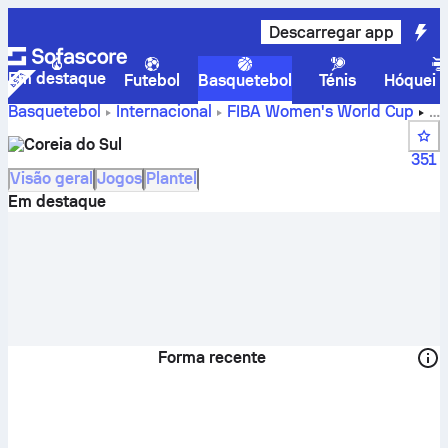
Descarregar app
Em destaque
Futebol
Basquetebol
Ténis
Hóquei n
Basquetebol
Internacional
FIBA Women's World Cup
República da Coreia – resultados, classificação,
Coreia do Sul
calendário e jogadores
351
Visão geral
Jogos
Plantel
Em destaque
Forma recente