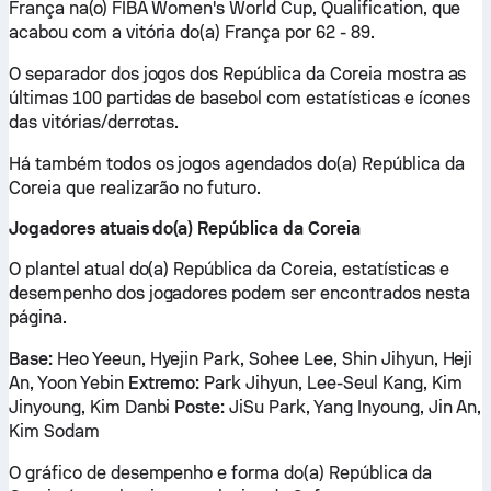
França na(o) FIBA Women's World Cup, Qualification, que
acabou com a vitória do(a) França por 62 - 89.
O separador dos jogos dos República da Coreia mostra as
últimas 100 partidas de basebol com estatísticas e ícones
das vitórias/derrotas.
Há também todos os jogos agendados do(a) República da
Coreia que realizarão no futuro.
Jogadores atuais do(a) República da Coreia
O plantel atual do(a) República da Coreia, estatísticas e
desempenho dos jogadores podem ser encontrados nesta
página.
Base:
Heo Yeeun, Hyejin Park, Sohee Lee, Shin Jihyun, Heji
An, Yoon Yebin
Extremo:
Park Jihyun, Lee-Seul Kang, Kim
Jinyoung, Kim Danbi
Poste:
JiSu Park, Yang Inyoung, Jin An,
Kim Sodam
O gráfico de desempenho e forma do(a) República da