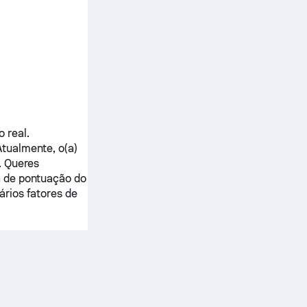
 real.
Atualmente, o(a)
. Queres
a de pontuação do
rios fatores de