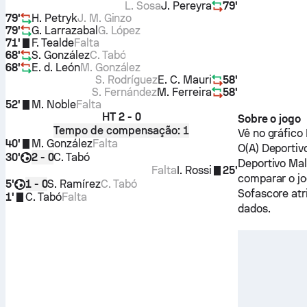
L. Sosa
J. Pereyra
79'
79'
H. Petryk
J. M. Ginzo
79'
G. Larrazabal
G. López
71'
F. Tealde
Falta
68'
S. González
C. Tabó
68'
E. d. León
M. González
S. Rodríguez
E. C. Mauri
58'
S. Fernández
M. Ferreira
58'
52'
M. Noble
Falta
HT
2 - 0
Sobre o jogo
Tempo de compensação: 1
Vê no gráfico
40'
M. González
Falta
O(A)
Deportiv
30'
C. Tabó
2 - 0
Deportivo Ma
Falta
I. Rossi
25'
comparar o jo
5'
S. Ramírez
C. Tabó
1 - 0
Sofascore atr
1'
C. Tabó
Falta
dados.