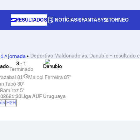
RESULTADOS
NOTÍCIAS
FANTASY
TORNEO
Deportivo Maldonado
vs.
Danubio
– resultado e
,
1.ª jornada
icos
3
-
1
nado
Danubio
Terminado
razabal
81'
Maicol Ferreira
87'
an Tabó
30'
 Ramírez
5'
2026
21:30
Liga AUF Uruguaya
ais
H2H