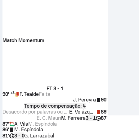
Match Momentum
FT
3 - 1
+
3
90'
F. Tealde
Falta
J. Pereyra
90'
Tempo de compensação: 4
Desacordo por palavras ou atos
E. Velázquez
89'
E. C. Mauri
M. Ferreira
87'
3 - 1
87'
A. Vila
M. Espíndola
86'
M. Espíndola
81'
G. Larrazabal
3 - 0