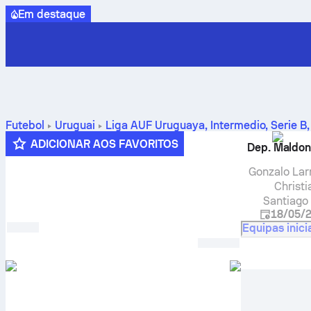
Em destaque
Futebol
Uruguai
Liga AUF Uruguaya, Intermedio, Serie B
resultados dos confrontos diretos, classificação e prognóst
ADICIONAR AOS FAVORITOS
Dep. Maldo
Gonzalo Lar
Christi
Santiago
18/05/
Equipas inici