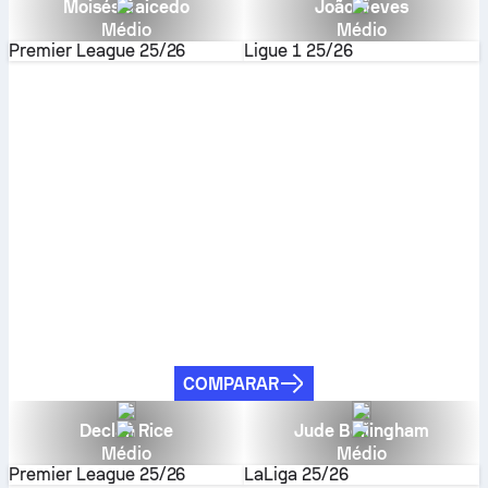
Moisés Caicedo
João Neves
Médio
Médio
Premier League
25/26
Ligue 1
25/26
COMPARAR
Declan Rice
Jude Bellingham
Médio
Médio
Premier League
25/26
LaLiga
25/26