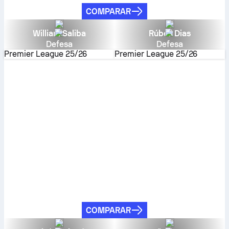
COMPARAR
William Saliba
Rúben Dias
Defesa
Defesa
Premier League
25/26
Premier League
25/26
COMPARAR