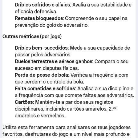
Dribles sofridos e alívios:
Avalia a sua estabilidade e
eficácia defensiva.
Remates bloqueados:
Compreende o seu papel na
prevenção do golo do adversário.
Outras métricas (por jogo)
Dribles bem-sucedidos:
Mede a sua capacidade de
passar pelos adversários.
Duelos terrestres e aéreos ganhos:
Compara o seu
sucesso em disputas físicas.
Perda de posse de bola:
Verifica a frequência com
que perdem o controlo da bola.
Falta cometidas e sofridas:
Analisa a sua disciplina e
a frequência com que comete faltas aos adversários.
Cartões:
Mantém-te a par dos seus registos
disciplinares, incluindo cartões amarelos, 2.⁠ᵒˢ
amarelos e vermelhos.
Utiliza esta ferramenta para analisares os teus jogadores
favoritos, desfrutares do jogo a um nível mais profundo e