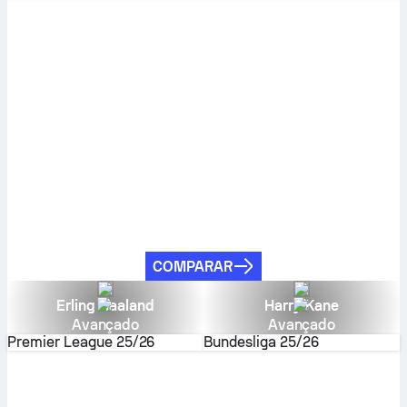
COMPARAR
Erling Haaland
Harry Kane
Avançado
Avançado
Premier League
25/26
Bundesliga
25/26