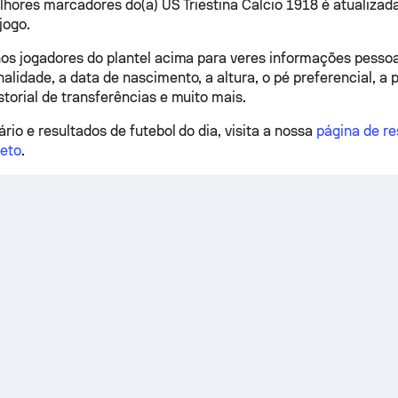
elhores marcadores do(a) US Triestina Calcio 1918 é atualizad
jogo.
nos jogadores do plantel acima para veres informações pessoai
lidade, a data de nascimento, a altura, o pé preferencial, a p
storial de transferências e muito mais.
rio e resultados de futebol do dia, visita a nossa
página de re
reto
.