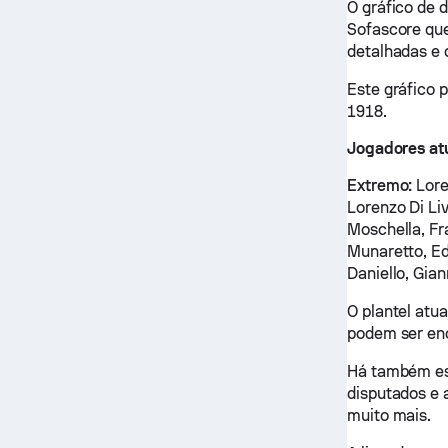
O gráfico de 
Sofascore que
detalhadas e
Este gráfico 
1918.
Jogadores atu
Extremo:
Lore
Lorenzo Di Li
Moschella, F
Munaretto, Ed
Daniello, Gi
O plantel atu
podem ser en
Há também est
disputados e 
muito mais.