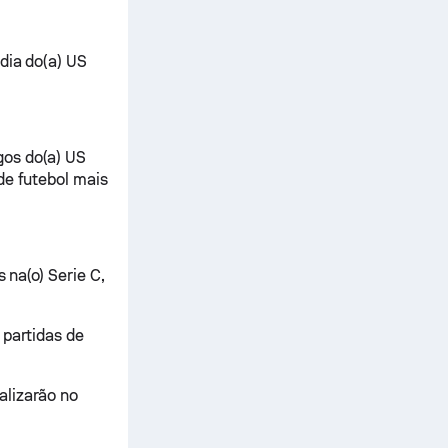
dia do(a) US
gos do(a) US
de futebol mais
 na(o) Serie C,
 partidas de
alizarão no