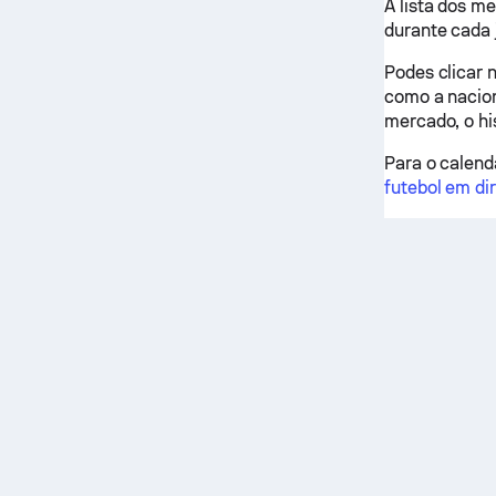
A lista dos m
durante cada 
Podes clicar 
como a naciona
mercado, o hi
Para o calendá
futebol em di