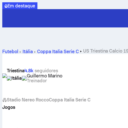
Em destaque
US Triestina Calcio 1
Futebol
Itália
Coppa Italia Serie C
Triestina
4.8k
seguidores
Guillermo Marino
Itália
Treinador
Stadio Nereo Rocco
Coppa Italia Serie C
Jogos