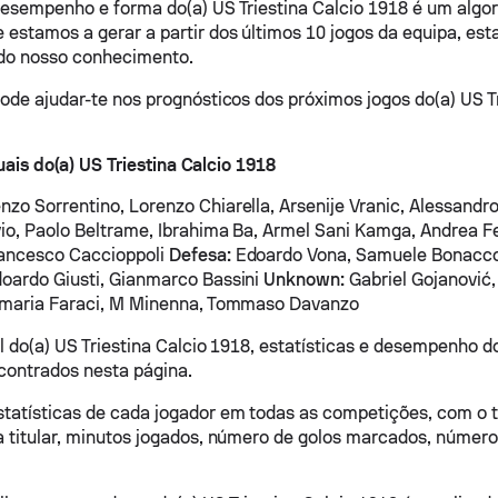
desempenho e forma do(a) US Triestina Calcio 1918 é um algor
 estamos a gerar a partir dos últimos 10 jogos da equipa, esta
 do nosso conhecimento.
pode ajudar-te nos prognósticos dos próximos jogos do(a) US Tr
ais do(a) US Triestina Calcio 1918
nzo Sorrentino, Lorenzo Chiarella, Arsenije Vranic, Alessandr
vio, Paolo Beltrame, Ibrahima Ba, Armel Sani Kamga, Andrea Fe
rancesco Caccioppoli
Defesa:
Edoardo Vona, Samuele Bonacco
oardo Giusti, Gianmarco Bassini
Unknown:
Gabriel Gojanović,
anmaria Faraci, M Minenna, Tommaso Davanzo
al do(a) US Triestina Calcio 1918, estatísticas e desempenho d
contrados nesta página.
atísticas de cada jogador em todas as competições, com o t
a titular, minutos jogados, número de golos marcados, número