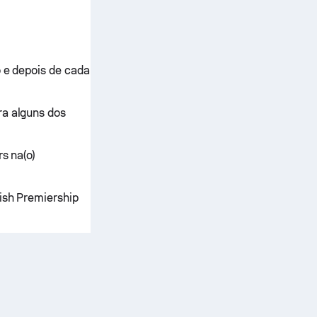
o e depois de cada
ra alguns dos
rs na(o)
lish Premiership