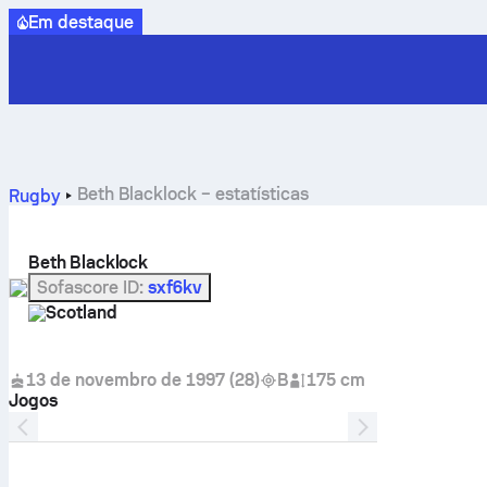
Em destaque
Beth Blacklock – estatísticas
Rugby
Beth Blacklock
Sofascore ID
:
sxf6kv
Scotland
13 de novembro de 1997
(
28
)
B
175 cm
Jogos