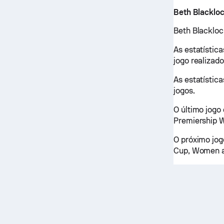
Beth Blacklo
Beth Blackloc
As estatístic
jogo realizado
As estatístic
jogos.
O último jogo
Premiership W
O próximo jog
Cup, Women a