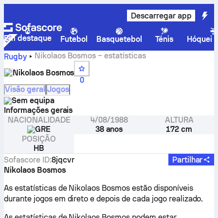
Descarregar app
Em destaque
Futebol
Basquetebol
Ténis
Hóquei n
Nikolaos Bosmos – estatísticas
Rugby
Nikolaos Bosmos
0
Visão geral
Jogos
Sem equipa
Informações gerais
NACIONALIDADE
4/08/1988
ALTURA
GRE
38 anos
172 cm
POSIÇÃO
HB
Sofascore ID
:
8jqcvr
Partilhar
Nikolaos Bosmos
As estatísticas de Nikolaos Bosmos estão disponíveis
durante jogos em direto e depois de cada jogo realizado.
As estatísticas de Nikolaos Bosmos podem estar