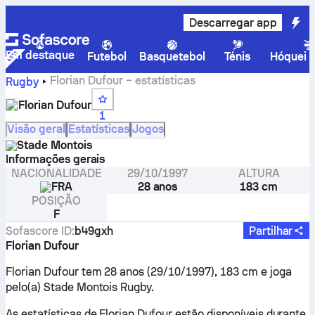
Descarregar app
Em destaque
Futebol
Basquetebol
Ténis
Hóquei n
Florian Dufour – estatísticas
Rugby
Florian Dufour
1
Visão geral
Estatísticas
Jogos
Stade Montois
Informações gerais
NACIONALIDADE
29/10/1997
ALTURA
FRA
28 anos
183 cm
POSIÇÃO
F
Sofascore ID
:
b49gxh
Partilhar
Florian Dufour
Florian Dufour tem 28 anos (29/10/1997), 183 cm e joga
pelo(a) Stade Montois Rugby.
As estatísticas de Florian Dufour estão disponíveis durante