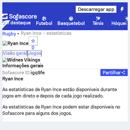
Descarregar app
Em destaque
Futebol
Basquetebol
Ténis
Hóquei n
Ryan Ince – estatísticas
Rugby
Ryan Ince
0
Visão geral
Jogos
Widnes Vikings
Informações gerais
Sofascore ID
:
igq9fe
Partilhar
Ryan Ince
As estatísticas de Ryan Ince estão disponíveis durante
jogos em direto e depois de cada jogo realizado.
As estatísticas de Ryan Ince podem estar disponíveis no
Sofascore para alguns dos jogos.