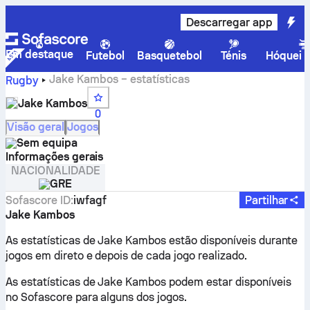
Descarregar app
Em destaque
Futebol
Basquetebol
Ténis
Hóquei n
Jake Kambos – estatísticas
Rugby
Jake Kambos
0
Visão geral
Jogos
Sem equipa
Informações gerais
NACIONALIDADE
GRE
Sofascore ID
:
iwfagf
Partilhar
Jake Kambos
As estatísticas de Jake Kambos estão disponíveis durante
jogos em direto e depois de cada jogo realizado.
As estatísticas de Jake Kambos podem estar disponíveis
no Sofascore para alguns dos jogos.