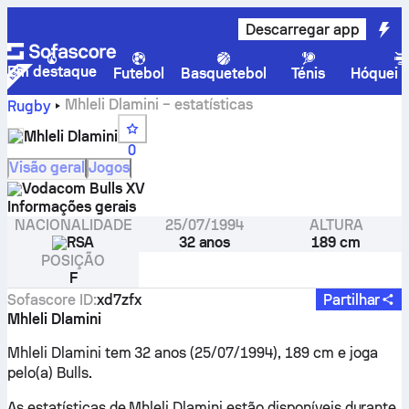
Descarregar app
Em destaque
Futebol
Basquetebol
Ténis
Hóquei n
Mhleli Dlamini – estatísticas
Rugby
Mhleli Dlamini
0
Visão geral
Jogos
Vodacom Bulls XV
Informações gerais
NACIONALIDADE
25/07/1994
ALTURA
RSA
32 anos
189 cm
POSIÇÃO
F
Sofascore ID
:
xd7zfx
Partilhar
Mhleli Dlamini
Mhleli Dlamini tem 32 anos (25/07/1994), 189 cm e joga
pelo(a) Bulls.
As estatísticas de Mhleli Dlamini estão disponíveis durante