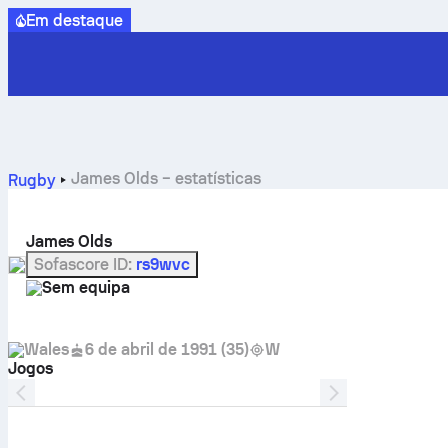
Em destaque
James Olds – estatísticas
Rugby
James Olds
Sofascore ID
:
rs9wvc
Sem equipa
Wales
6 de abril de 1991
(
35
)
W
Jogos