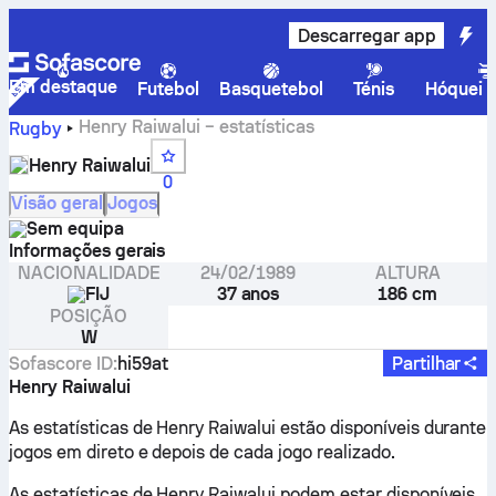
Descarregar app
Em destaque
Futebol
Basquetebol
Ténis
Hóquei n
Henry Raiwalui – estatísticas
Rugby
Henry Raiwalui
0
Visão geral
Jogos
Sem equipa
Informações gerais
NACIONALIDADE
24/02/1989
ALTURA
FIJ
37 anos
186 cm
POSIÇÃO
W
Sofascore ID
:
hi59at
Partilhar
Henry Raiwalui
As estatísticas de Henry Raiwalui estão disponíveis durante
jogos em direto e depois de cada jogo realizado.
As estatísticas de Henry Raiwalui podem estar disponíveis