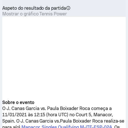
Aspeto do resultado da partida
Mostrar o gráfico Tennis Power
Sobre o evento
O
J. Canas Garcia
vs.
Paula Boixader Roca
começa a
11/01/2021 às 12:15 (hora UTC) no Court 5, Manacor,
Spain. O
J. Canas Garcia
vs.
Paula Boixader Roca
realiza-se
para a(o)
Manacor, Singles Qualifying M-ITF-ESP-02A
. Os