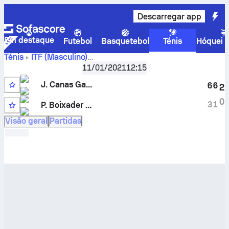
Descarregar app
Em destaque
Futebol
Basquetebol
Ténis
Hóquei n
Ténis
ITF (Masculino)
Manacor, Singles Qualifying M-ITF-ESP-02A
,
Qualificação
11/01/2021
12:15
J. Canas Garcia
vs.
Paula Boixader Roca
resultado em
J. Canas Garcia
direto e resultados dos confrontos diretos
6
6
2
0
3
1
P. Boixader Roca
Visão geral
Partidas