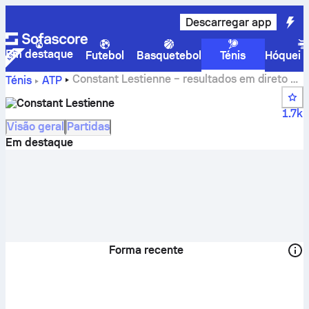
Descarregar app
Em destaque
Futebol
Basquetebol
Ténis
Hóquei n
Constant Lestienne – resultados em direto e
Ténis
ATP
calendário
Constant Lestienne
1.7k
Visão geral
Partidas
Em destaque
Forma recente