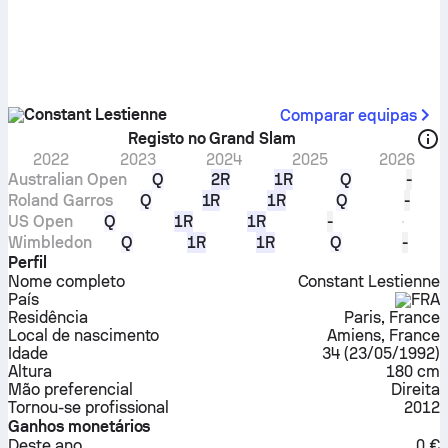
Constant Lestienne
Comparar equipas
Registo no Grand Slam
2022
2023
2024
2025
2026
Australian Open
Q
2R
1R
Q
-
Roland Garros
Q
1R
1R
Q
-
US Open
Q
1R
1R
-
Wimbledon
Q
1R
1R
Q
-
Perfil
Nome completo
Constant Lestienne
País
FRA
Residência
Paris, France
Local de nascimento
Amiens, France
Idade
34
(
23/05/1992
)
Altura
180 cm
Mão preferencial
Direita
Tornou-se profissional
2012
Ganhos monetários
Deste ano
0 €