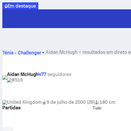
Em destaque
Aidan McHugh – resultados em direto e
Ténis
Challenger
Aidan McHugh
477
seguidores
#515
United Kingdom
9 de julho de 2000
(
26
)
180 cm
Partidas
Select match typ
Tudo