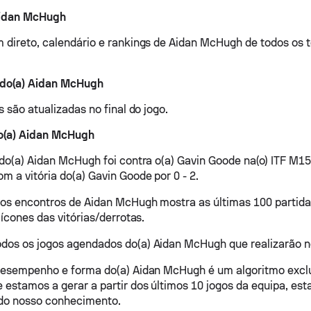
Aidan McHugh
 direto, calendário e rankings de Aidan McHugh de todos os t
 do(a) Aidan McHugh
s são atualizadas no final do jogo.
do(a) Aidan McHugh
 do(a) Aidan McHugh foi contra o(a) Gavin Goode na(o) ITF M1
m a vitória do(a) Gavin Goode por 0 - 2.
os encontros de Aidan McHugh mostra as últimas 100 partida
 ícones das vitórias/derrotas.
os os jogos agendados do(a) Aidan McHugh que realizarão no
desempenho e forma do(a) Aidan McHugh é um algoritmo excl
 estamos a gerar a partir dos últimos 10 jogos da equipa, esta
 do nosso conhecimento.