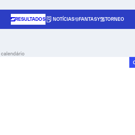
RESULTADOS
NOTÍCIAS
FANTASY
TORNEO
 calendário
e