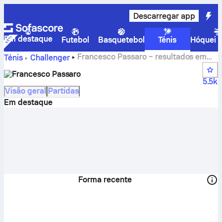
Descarregar app
Em destaque
Futebol
Basquetebol
Ténis
Hóquei n
Francesco Passaro – resultados em
Ténis
Challenger
direto e calendário
Francesco Passaro
5.5k
Visão geral
Partidas
Em destaque
Forma recente