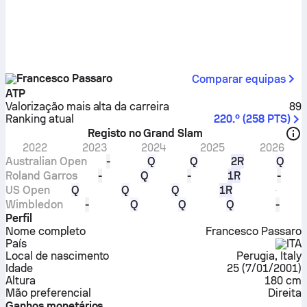
Francesco Passaro
Comparar equipas
ATP
Valorização mais alta da carreira
89
Ranking atual
220.º
(
258
PTS
)
Registo no Grand Slam
2022
2023
2024
2025
2026
Australian Open
-
Q
Q
2R
Q
Roland Garros
-
Q
-
1R
-
US Open
Q
Q
Q
1R
Wimbledon
-
Q
Q
Q
-
Perfil
Nome completo
Francesco Passaro
País
ITA
Local de nascimento
Perugia, Italy
Idade
25
(
7/01/2001
)
Altura
180 cm
Mão preferencial
Direita
Ganhos monetários