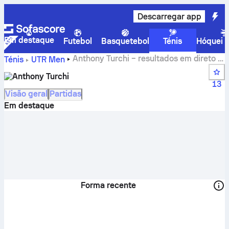
Descarregar app
Em destaque
Futebol
Basquetebol
Ténis
Hóquei n
Anthony Turchi – resultados em direto e
Ténis
UTR Men
calendário
Anthony Turchi
13
Visão geral
Partidas
Em destaque
Forma recente