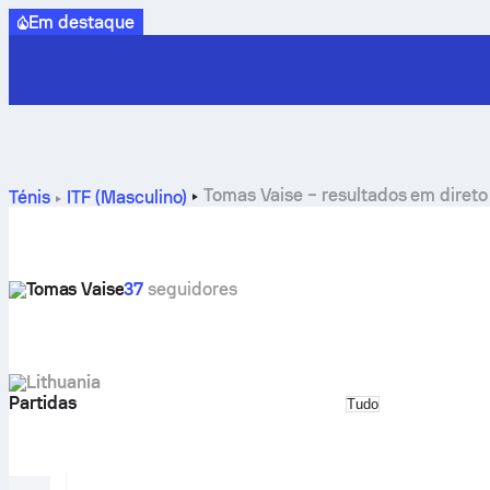
Em destaque
Tomas Vaise – resultados em direto
Ténis
ITF (Masculino)
Tomas Vaise
37
seguidores
Lithuania
Partidas
Select match typ
Tudo