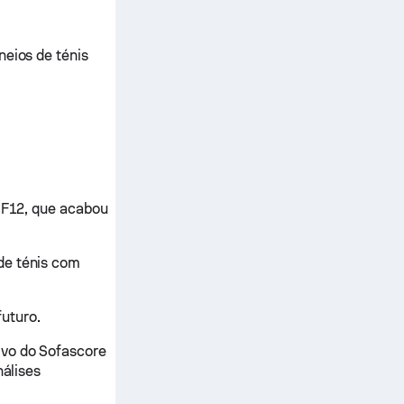
neios de ténis
l F12, que acabou
de ténis com
uturo.
ivo do Sofascore
nálises