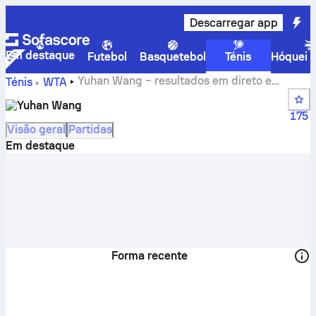
Descarregar app
Em destaque
Futebol
Basquetebol
Ténis
Hóquei n
Yuhan Wang – resultados em direto e
Ténis
WTA
calendário
Yuhan Wang
175
Visão geral
Partidas
Em destaque
Forma recente