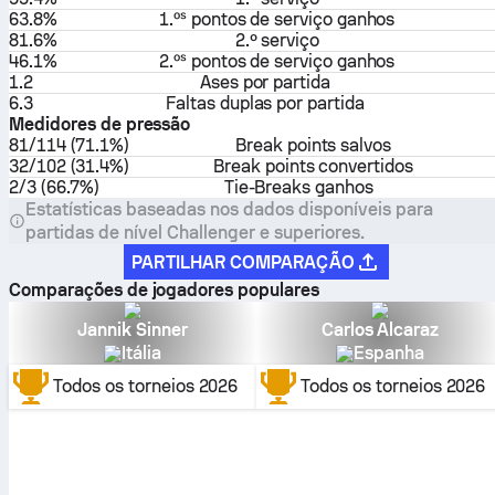
63.8%
1.⁠ᵒˢ pontos de serviço ganhos
81.6%
2.º serviço
46.1%
2.⁠ᵒˢ pontos de serviço ganhos
1.2
Ases por partida
6.3
Faltas duplas por partida
Medidores de pressão
81/114 (71.1%)
Break points salvos
32/102 (31.4%)
Break points convertidos
2/3 (66.7%)
Tie-Breaks ganhos
Estatísticas baseadas nos dados disponíveis para
partidas de nível Challenger e superiores.
PARTILHAR COMPARAÇÃO
Comparações de jogadores populares
Jannik Sinner
Carlos Alcaraz
Itália
Espanha
Todos os torneios
2026
Todos os torneios
2026