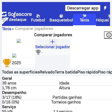
Descarregar app
Em destaque
Futebol
Basquetebol
Ténis
Hóquei n
Comparar jogadores
Ténis
Comparar jogadores
Selecionar jogador
Fabio Fognini
-
Itália
2025
Todas as superfícies
Relvado
Terra batida
Piso rápido
Piso ráp
Geral
39
anos
Idade
1,78 cm
Altura
Desempenho
3/17 (18%)
Partidas ganhas
0/16 (0%)
Torneios ganhos
Serviço
55.4%
1.º serviço