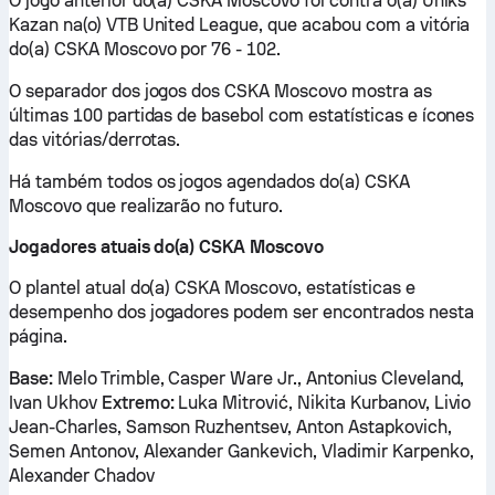
O jogo anterior do(a) CSKA Moscovo foi contra o(a) Uniks
Kazan na(o) VTB United League, que acabou com a vitória
do(a) CSKA Moscovo por 76 - 102.
O separador dos jogos dos CSKA Moscovo mostra as
últimas 100 partidas de basebol com estatísticas e ícones
das vitórias/derrotas.
Há também todos os jogos agendados do(a) CSKA
Moscovo que realizarão no futuro.
Jogadores atuais do(a) CSKA Moscovo
O plantel atual do(a) CSKA Moscovo, estatísticas e
desempenho dos jogadores podem ser encontrados nesta
página.
Base:
Melo Trimble, Casper Ware Jr., Antonius Cleveland,
Ivan Ukhov
Extremo:
Luka Mitrović, Nikita Kurbanov, Livio
Jean-Charles, Samson Ruzhentsev, Anton Astapkovich,
Semen Antonov, Alexander Gankevich, Vladimir Karpenko,
Alexander Chadov