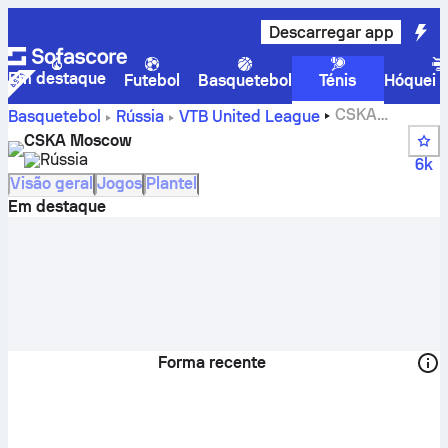
Descarregar app
Em destaque
Futebol
Basquetebol
Ténis
Hóquei n
CSKA
Basquetebol
Rússia
VTB United League
Moscovo – resultados, classificação, calendário e
CSKA Moscow
jogadores
Rússia
6k
Visão geral
Jogos
Plantel
Em destaque
Forma recente