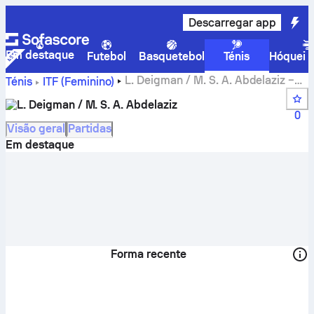
Descarregar app
Em destaque
Futebol
Basquetebol
Ténis
Hóquei n
L. Deigman / M. S. A. Abdelaziz –
Ténis
ITF (Feminino)
resultados em direto e calendário
L. Deigman / M. S. A. Abdelaziz
0
Visão geral
Partidas
Em destaque
Forma recente