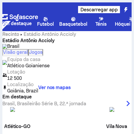
Descarregar app
Em destaque
Futebol
Basquetebol
Ténis
Hóquei n
Recinto
Estádio Antônio Accioly
Estádio Antônio Accioly
Brasil
Visão geral
Jogos
Equipa da casa
Atlético Goianiense
Lotação
12 500
Localização
Ver nos mapas
Goiânia
,
Brazil
Em destaque
Brasil
,
Brasileirão Série B
,
22.ª jornada
Atlético-GO
Vila Nova