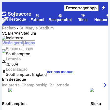
Descarregar app
Em destaque
Futebol
Basquetebol
Ténis
Hóquei n
Recinto
St. Mary's Stadium
St. Mary's Stadium
Inglaterra
Visão geral
Jogos
Equipa da casa
Southampton
Lotação
32 384
Localização
Ver nos mapas
Southampton
,
England
Em destaque
Inglaterra
,
Championship
,
2.ª jornada
Southampton
Stoke