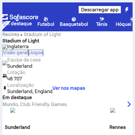
Descarregar app
Em destaque
Futebol
Basquetebol
Ténis
Hóquei n
Recinto
Stadium of Light
Stadium of Light
Inglaterra
Visão geral
Jogos
Equipa da casa
Sunderland
Lotação
48 707
Localização
Ver nos mapas
Sunderland
,
England
Em destaque
Mundo
,
Club Friendly Games
Sunderland
Rennes