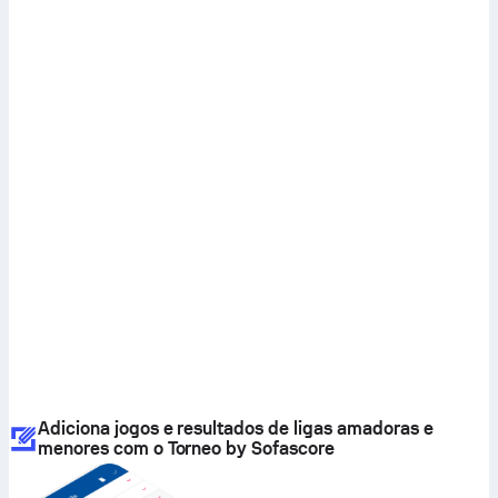
Adiciona jogos e resultados de ligas amadoras e
menores com o Torneo by Sofascore