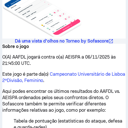
Dá uma vista d'olhos no Torneo by Sofascore
Sobre o jogo
O(A) AAFDL jogará contra o(a) AEISPA a 06/11/2025 às
21:45:00 UTC.
Este jogo é parte da(o)
Campeonato Universitário de Lisboa
2ºDivisão, Feminino
.
Aqui podes encontrar os últimos resultados do AAFDL vs.
AEISPA ordenados pelos seus confrontos diretos. O
Sofascore também te permite verificar diferentes
informações relativas ao jogo, como por exemplo:
Tabela de pontuação (estatísticas do ataque, defesa
e guarda-redes)