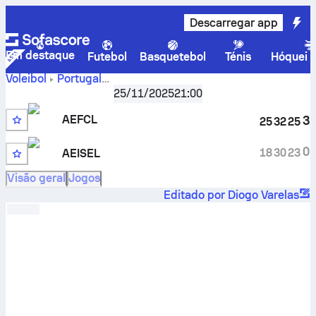
Descarregar app
Em destaque
Futebol
Basquetebol
Ténis
Hóquei n
Voleibol
Portugal
Campeonato Universitário de Lisboa 1º Divisão
,
3.ª jorna
25/11/2025
21:00
AEFCL vs. AEISEL – resultado, calendário, estatísticas,
confrontos diretos e prognósticos
AEFCL
3
25
32
25
0
18
30
23
AEISEL
Visão geral
Jogos
Editado por Diogo Varelas