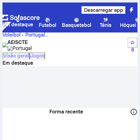
Descarregar app
Em destaque
Futebol
Basquetebol
Ténis
Hóquei n
Voleibol
Portugal
Campeonato Universitário de Lisboa 1º Divisão, Feminino
AEISCTE
AEISCTE – resultados em direto, calendário, jogos e
Portugal
8
classificação
Visão geral
Jogos
Em destaque
Forma recente