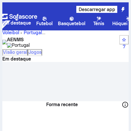
Descarregar app
Em destaque
Futebol
Basquetebol
Ténis
Hóquei n
Voleibol
Portugal
Campeonato Universitário de Lisboa 1º Divisão, Feminino
AENMS
AENMS – resultados em direto, calendário, jogos e
Portugal
7
classificação
Visão geral
Jogos
Em destaque
Forma recente