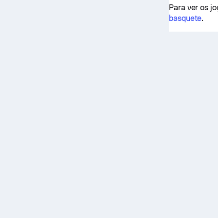
Para ver os j
basquete
.