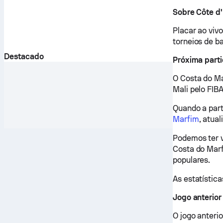
Sobre Côte d'
Placar ao viv
torneios de b
Destacado
Próxima part
O Costa do Ma
Mali pelo FIBA
Quando a part
Marfim
, atua
Podemos ter v
Costa do Marf
populares.
As estatística
Jogo anterior
O jogo anteri