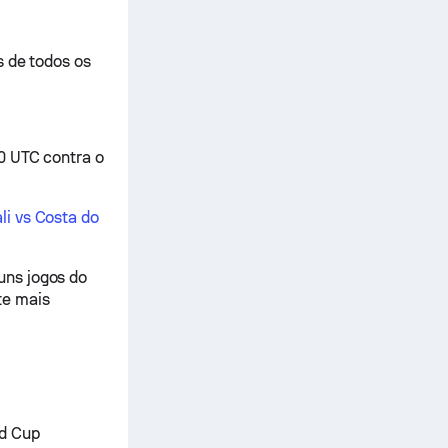
s de todos os
0 UTC contra o
li vs Costa do
uns jogos do
te mais
ld Cup