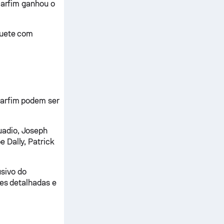
 Marfim ganhou o
quete com
Marfim podem ser
uadio, Joseph
 Dally, Patrick
sivo do
ses detalhadas e