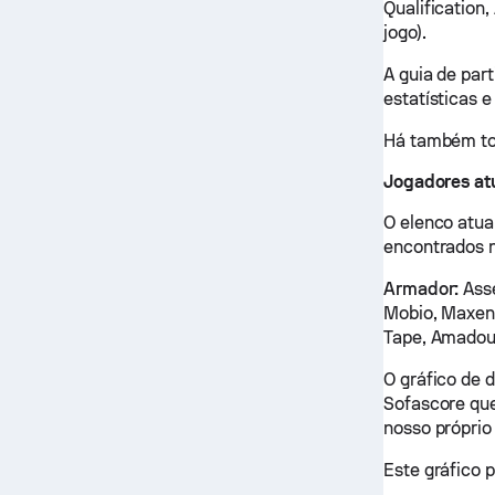
Qualification
jogo).
A guia de par
estatísticas e
Há também tod
Jogadores at
O elenco atua
encontrados n
Armador:
Asse
Mobio, Maxen
Tape, Amadou
O gráfico de 
Sofascore que
nosso próprio
Este gráfico 