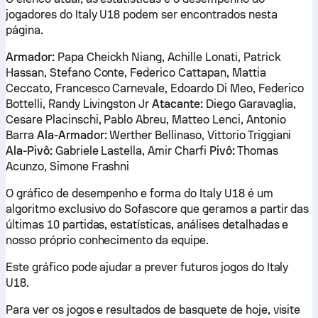
jogadores do Italy U18 podem ser encontrados nesta
página.
Armador:
Papa Cheickh Niang, Achille Lonati, Patrick
Hassan, Stefano Conte, Federico Cattapan, Mattia
Ceccato, Francesco Carnevale, Edoardo Di Meo, Federico
Bottelli, Randy Livingston Jr
Atacante:
Diego Garavaglia,
Cesare Placinschi, Pablo Abreu, Matteo Lenci, Antonio
Barra
Ala-Armador:
Werther Bellinaso, Vittorio Triggiani
Ala-Pivô:
Gabriele Lastella, Amir Charfi
Pivô:
Thomas
Acunzo, Simone Frashni
O gráfico de desempenho e forma do Italy U18 é um
algoritmo exclusivo do Sofascore que geramos a partir das
últimas 10 partidas, estatísticas, análises detalhadas e
nosso próprio conhecimento da equipe.
Este gráfico pode ajudar a prever futuros jogos do Italy
U18.
Para ver os jogos e resultados de basquete de hoje, visite