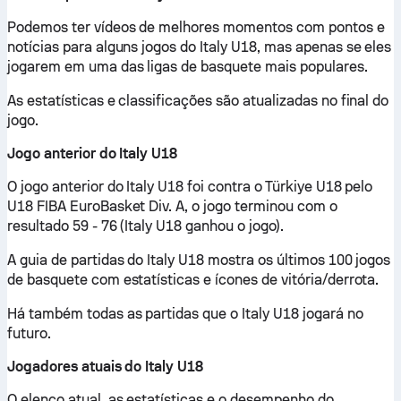
Podemos ter vídeos de melhores momentos com pontos e
notícias para alguns jogos do Italy U18, mas apenas se eles
jogarem em uma das ligas de basquete mais populares.
As estatísticas e classificações são atualizadas no final do
jogo.
Jogo anterior do Italy U18
O jogo anterior do Italy U18 foi contra o Türkiye U18 pelo
U18 FIBA EuroBasket Div. A, o jogo terminou com o
resultado 59 - 76 (Italy U18 ganhou o jogo).
A guia de partidas do Italy U18 mostra os últimos 100 jogos
de basquete com estatísticas e ícones de vitória/derrota.
Há também todas as partidas que o Italy U18 jogará no
futuro.
Jogadores atuais do Italy U18
O elenco atual, as estatísticas e o desempenho do