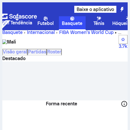
Baixe o aplicativo
Em Tendência
Futebol
Basquete
Tênis
Hóquei 
Basquete
Internacional
FIBA Women's World Cup
Placares, classificação, programação e jogadores do Mali
Mali
3.7k
Visão geral
Partidas
Roster
Destacado
Forma recente