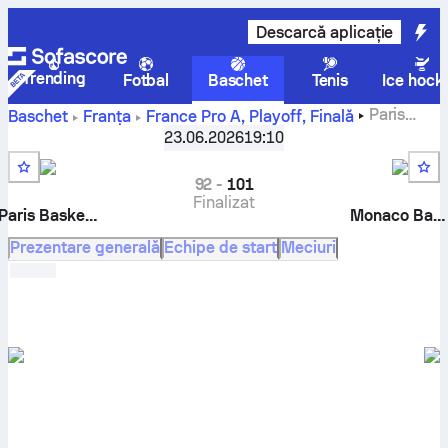
Descarcă aplicație
Trending
Fotbal
Baschet
Tenis
Ice hock
Paris
Baschet
Franța
France Pro A, Playoff
,
Finală
Basketball vs Monaco Basket scoruri live, confruntare
23.06.2026
19:10
directă, program, pronosticuri și statistici
92
-
101
Finalizat
Paris Basketball
Monaco Basket
Prezentare generală
Echipe de start
Meciuri