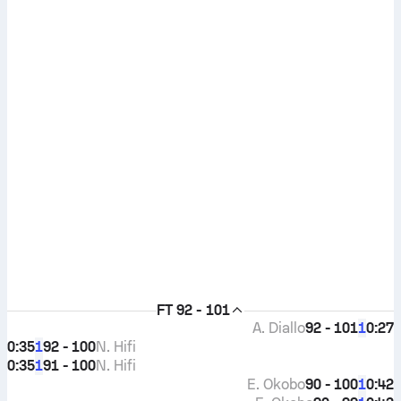
FT
92 - 101
A. Diallo
92 - 101
0:27
1
0:35
92 - 100
N. Hifi
1
0:35
91 - 100
N. Hifi
1
E. Okobo
90 - 100
0:42
1