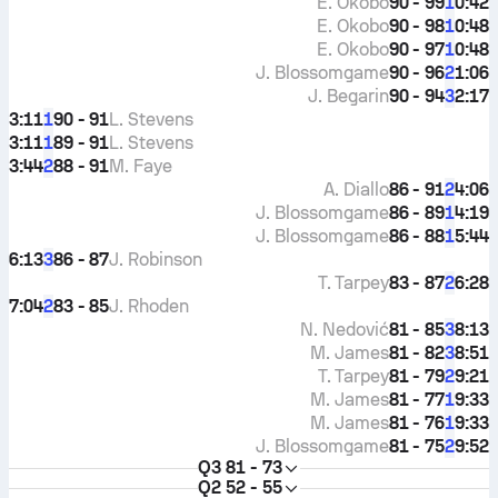
E. Okobo
90 - 99
0:42
1
E. Okobo
90 - 98
0:48
1
E. Okobo
90 - 97
0:48
1
J. Blossomgame
90 - 96
1:06
2
J. Begarin
90 - 94
2:17
3
3:11
90 - 91
L. Stevens
1
3:11
89 - 91
L. Stevens
1
3:44
88 - 91
M. Faye
2
A. Diallo
86 - 91
4:06
2
J. Blossomgame
86 - 89
4:19
1
J. Blossomgame
86 - 88
5:44
1
6:13
86 - 87
J. Robinson
3
T. Tarpey
83 - 87
6:28
2
7:04
83 - 85
J. Rhoden
2
N. Nedović
81 - 85
8:13
3
M. James
81 - 82
8:51
3
T. Tarpey
81 - 79
9:21
2
M. James
81 - 77
9:33
1
M. James
81 - 76
9:33
1
J. Blossomgame
81 - 75
9:52
2
Q3
81 - 73
Q2
52 - 55