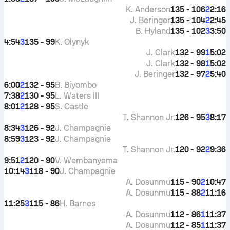
K. Anderson
135 - 106
2:16
2
J. Beringer
135 - 104
2:45
2
B. Hyland
135 - 102
3:50
3
4:54
135 - 99
K. Olynyk
3
J. Clark
132 - 99
5:02
1
J. Clark
132 - 98
5:02
1
J. Beringer
132 - 97
5:40
2
6:00
132 - 95
B. Biyombo
2
7:38
130 - 95
L. Waters III
2
8:01
128 - 95
S. Castle
2
T. Shannon Jr.
126 - 95
8:17
3
8:34
126 - 92
J. Champagnie
3
8:59
123 - 92
J. Champagnie
3
T. Shannon Jr.
120 - 92
9:36
2
9:51
120 - 90
V. Wembanyama
2
10:14
118 - 90
J. Champagnie
3
A. Dosunmu
115 - 90
10:47
2
A. Dosunmu
115 - 88
11:16
2
11:25
115 - 86
H. Barnes
3
A. Dosunmu
112 - 86
11:37
1
A. Dosunmu
112 - 85
11:37
1