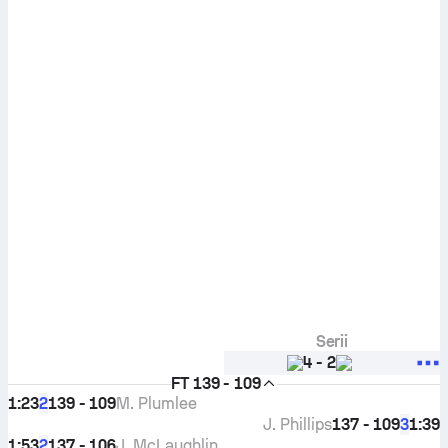
Serii
4
-
2
FT
139 - 109
1:23
139 - 109
M. Plumlee
2
J. Phillips
137 - 109
1:39
3
1:53
137 - 106
J. McLaughlin
2