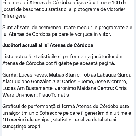
Fila meciuri Atenas de Córdoba afișează ultimele 100 de
jocuri de baschet cu statistici și pictograme de victorie/
înfrângere.
Sunt afișate, de asemenea, toate meciurile programate ale
lui Atenas de Córdoba pe care le vor juca în viitor.
Jucători actuali ai lui Atenas de Córdoba
Lista actuală, statisticile și performanța jucătorilor din
Atenas de Córdoba pot fi găsite pe această pagină.
Garda:
Lucas Reyes, Matias Stanic, Tobias Labaque
Garda-
Ala:
Luciano González
Ala:
Carlos Buemo, Jose Montero,
Lucas Arn Bustamante, Jeronimo Maidana
Centru:
Chris
Ware
Unknown:
Tiago Tomatis
Graficul de performanță și formă Atenas de Córdoba este
un algoritm unic Sofascore pe care îl generăm din ultimele
10 meciuri ale echipei, statistici, analize detaliate și
cunoștințe proprii.