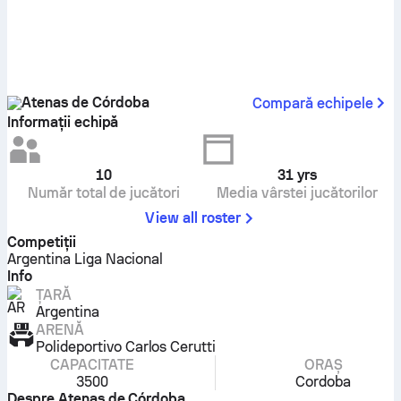
Atenas de Córdoba
Compară echipele
Informații echipă
10
31
yrs
Număr total de jucători
Media vârstei jucătorilor
View all roster
Competiţii
Argentina Liga Nacional
Info
ȚARĂ
Argentina
ARENĂ
Polideportivo Carlos Cerutti
CAPACITATE
ORAȘ
3500
Cordoba
Despre Atenas de Córdoba