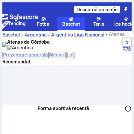
Descarcă aplicație
Trending
Fotbal
Baschet
Tenis
Ice hock
Atenas de
Baschet
Argentina
Argentina Liga Nacional
Córdoba scoruri, clasamente, program și jucători
Atenas de Córdoba
Argentina
779
Prezentare generală
Meciuri
Lot
Recomandat
Forma sportivă recentă