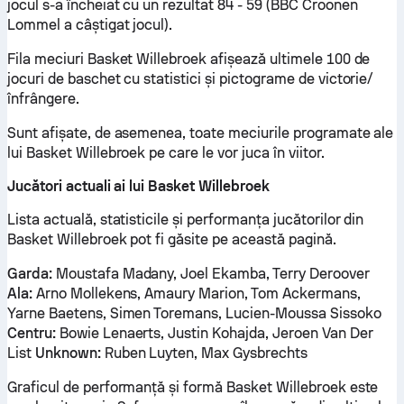
jocul s-a încheiat cu un rezultat 84 - 59 (BBC Croonen
Lommel a câștigat jocul).
Fila meciuri Basket Willebroek afișează ultimele 100 de
jocuri de baschet cu statistici și pictograme de victorie/
înfrângere.
Sunt afișate, de asemenea, toate meciurile programate ale
lui Basket Willebroek pe care le vor juca în viitor.
Jucători actuali ai lui Basket Willebroek
Lista actuală, statisticile și performanța jucătorilor din
Basket Willebroek pot fi găsite pe această pagină.
Garda:
Moustafa Madany, Joel Ekamba, Terry Deroover
Ala:
Arno Mollekens, Amaury Marion, Tom Ackermans,
Yarne Baetens, Simen Toremans, Lucien-Moussa Sissoko
Centru:
Bowie Lenaerts, Justin Kohajda, Jeroen Van Der
List
Unknown:
Ruben Luyten, Max Gysbrechts
Graficul de performanță și formă Basket Willebroek este