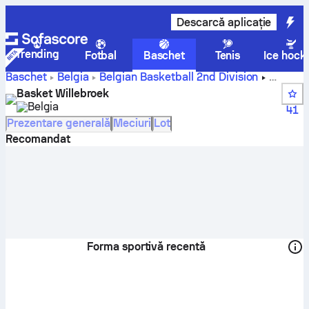
Descarcă aplicație
Trending
Fotbal
Baschet
Tenis
Ice hock
Baschet
Belgia
Belgian Basketball 2nd Division
Basket Willebroek scoruri, clasamente, program și jucători
Basket Willebroek
Belgia
41
Prezentare generală
Meciuri
Lot
Recomandat
Forma sportivă recentă