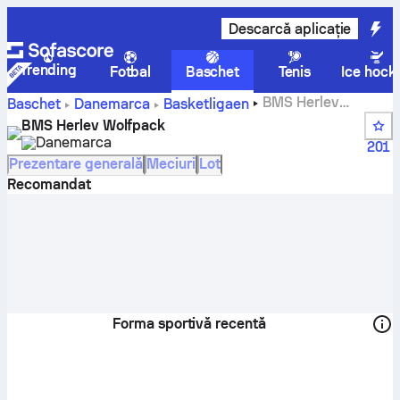
Descarcă aplicație
Trending
Fotbal
Baschet
Tenis
Ice hock
BMS Herlev
Baschet
Danemarca
Basketligaen
Wolfpack scoruri, clasamente, program și jucători
BMS Herlev Wolfpack
Danemarca
201
Prezentare generală
Meciuri
Lot
Recomandat
Forma sportivă recentă