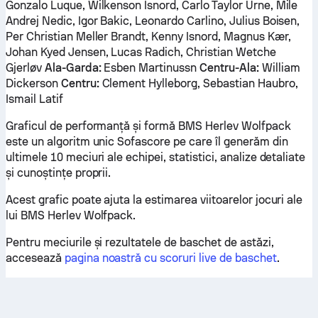
Gonzalo Luque, Wilkenson Isnord, Carlo Taylor Urne, Mile
Andrej Nedic, Igor Bakic, Leonardo Carlino, Julius Boisen,
Per Christian Meller Brandt, Kenny Isnord, Magnus Kær,
Johan Kyed Jensen, Lucas Radich, Christian Wetche
Gjerløv
Ala-Garda:
Esben Martinussn
Centru-Ala:
William
Dickerson
Centru:
Clement Hylleborg, Sebastian Haubro,
Ismail Latif
Graficul de performanță și formă BMS Herlev Wolfpack
este un algoritm unic Sofascore pe care îl generăm din
ultimele 10 meciuri ale echipei, statistici, analize detaliate
și cunoștințe proprii.
Acest grafic poate ajuta la estimarea viitoarelor jocuri ale
lui BMS Herlev Wolfpack.
Pentru meciurile și rezultatele de baschet de astăzi,
accesează
pagina noastră cu scoruri live de baschet
.