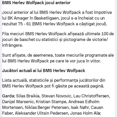
BMS Herlev Wolfpack jocul anterior
Jocul anterior al lui BMS Herlev Wolfpack a fost împotriva
lui BK Amager în Basketligaen, jocul s-a încheiat cu un
rezultat 75 - 61 (BMS Herlev Wolfpack a câștigat jocul).
Fila meciuri BMS Herlev Wolfpack afișează ultimele 100 de
jocuri de baschet cu statistici și pictograme de victorie/
înfrângere.
Sunt afișate, de asemenea, toate meciurile programate ale
lui BMS Herlev Wolfpack pe care le vor juca în viitor.
Jucători actuali ai lui BMS Herlev Wolfpack
Lista actuală, statisticile și performanța jucătorilor din
BMS Herlev Wolfpack pot fi găsite pe această pagină.
Garda:
Silas Braikia, Stevan Novovic, Lau Christoffersen,
Danijel Marsenic, Kristian Stampe, Andreas Edholm
Mortensen, Niklas Berger Petersen, Isak Nøhr, Cauan
Faber, Aleksander Ulitsin Pedersen, Jonas Holm
Ala: