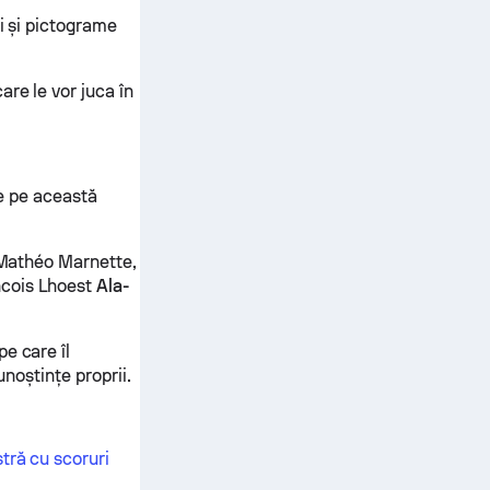
ci și pictograme
re le vor juca în
te pe această
, Mathéo Marnette,
ncois Lhoest
Ala-
e care îl
unoștințe proprii.
tră cu scoruri