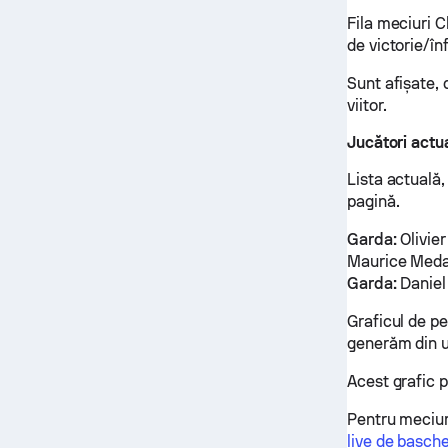
Fila meciuri C
de victorie/în
Sunt afișate, 
viitor.
Jucători actua
Lista actuală,
pagină.
Garda:
Olivier
Maurice Meda
Garda:
Daniel
Graficul de p
generăm din ul
Acest grafic p
Pentru meciur
live de basch