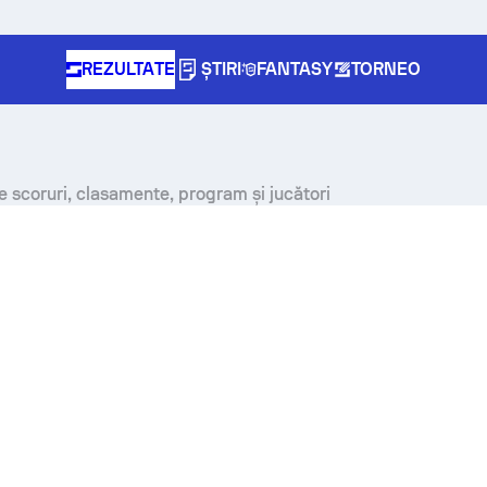
REZULTATE
ȘTIRI
FANTASY
TORNEO
e scoruri, clasamente, program și jucători