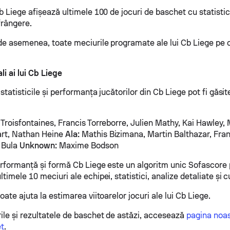
b Liege afișează ultimele 100 de jocuri de baschet cu statisti
frângere.
de asemenea, toate meciurile programate ale lui Cb Liege pe ca
li ai lui Cb Liege
 statisticile și performanța jucătorilor din Cb Liege pot fi găsi
 Troisfontaines, Francis Torreborre, Julien Mathy, Kai Hawley
rt, Nathan Heine
Ala:
Mathis Bizimana, Martin Balthazar, Fra
 Bula
Unknown:
Maxime Bodson
erformanță și formă Cb Liege este un algoritm unic Sofascore p
timele 10 meciuri ale echipei, statistici, analize detaliate și c
oate ajuta la estimarea viitoarelor jocuri ale lui Cb Liege.
ile și rezultatele de baschet de astăzi, accesează
pagina noas
et
.