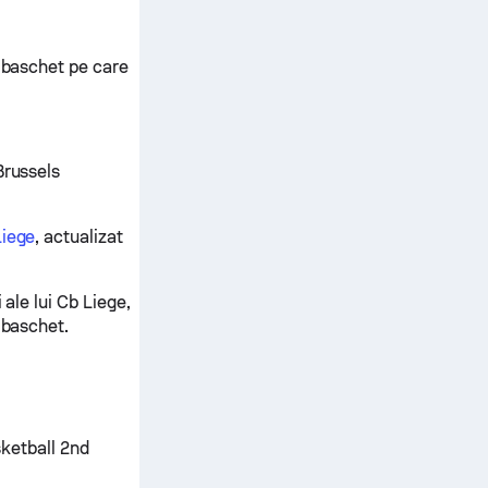
e baschet pe care
Brussels
Liege
, actualizat
 ale lui Cb Liege,
 baschet.
sketball 2nd