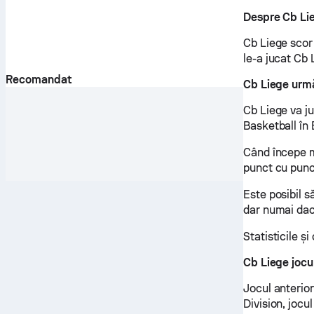
Despre Cb Li
Cb Liege scor
le-a jucat Cb 
Recomandat
Cb Liege urm
Cb Liege va j
Basketball în
Când începe m
punct cu punc
Este posibil s
dar numai dacă
Statisticile ș
Cb Liege jocul
Jocul anterior
Division, jocu