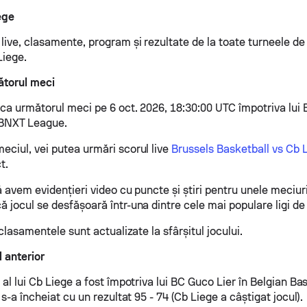
ege
 live, clasamente, program și rezultate de la toate turneele d
Liege.
ătorul meci
uca următorul meci pe 6 oct. 2026, 18:30:00 UTC împotriva lui 
 BNXT League.
eciul, vei putea urmări scorul live
Brussels Basketball vs Cb 
t.
ă avem evidențieri video cu puncte și știri pentru unele meciuri
 jocul se desfășoară într-una dintre cele mai populare ligi de
i clasamentele sunt actualizate la sfârșitul jocului.
 anterior
 al lui Cb Liege a fost împotriva lui BC Guco Lier în Belgian Ba
l s-a încheiat cu un rezultat 95 - 74 (Cb Liege a câștigat jocul).