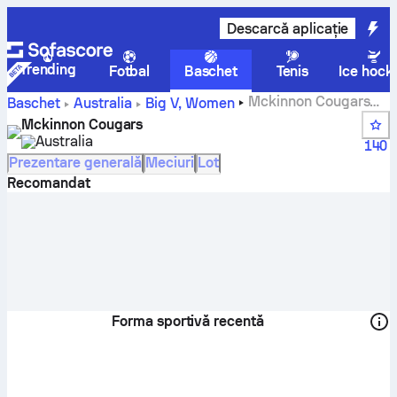
Descarcă aplicație
Trending
Fotbal
Baschet
Tenis
Ice hock
Mckinnon Cougars
Baschet
Australia
Big V, Women
scoruri, clasamente, program și jucători
Mckinnon Cougars
Australia
140
Prezentare generală
Meciuri
Lot
Recomandat
Forma sportivă recentă