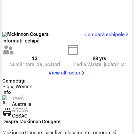
Mckinnon Cougars
Compară echipele
Informații echipă
13
28
yrs
Număr total de jucători
Media vârstei jucătorilor
View all roster
Competiţii
Big V, Women
Info
ȚARĂ
Australia
ARENĂ
GESAC
Despre Mckinnon Cougars
Mckinnon Cougars scor live, clasamente, program și