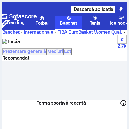
Descarcă aplicație
Trending
Fotbal
Baschet
Tenis
Ice hock
Baschet
Internaționale
FIBA EuroBasket Women Qual.
Turcia scoruri, clasamente, program și jucători
Turcia
2.7k
Prezentare generală
Meciuri
Lot
Recomandat
Forma sportivă recentă