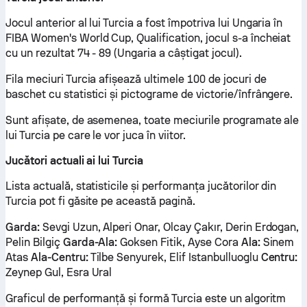
Jocul anterior al lui Turcia a fost împotriva lui Ungaria în
FIBA Women's World Cup, Qualification, jocul s-a încheiat
cu un rezultat 74 - 89 (Ungaria a câștigat jocul).
Fila meciuri Turcia afișează ultimele 100 de jocuri de
baschet cu statistici și pictograme de victorie/înfrângere.
Sunt afișate, de asemenea, toate meciurile programate ale
lui Turcia pe care le vor juca în viitor.
Jucători actuali ai lui Turcia
Lista actuală, statisticile și performanța jucătorilor din
Turcia pot fi găsite pe această pagină.
Garda:
Sevgi Uzun, Alperi Onar, Olcay Çakır, Derin Erdogan,
Pelin Bilgiç
Garda-Ala:
Goksen Fitik, Ayse Cora
Ala:
Sinem
Atas
Ala-Centru:
Tilbe Senyurek, Elif Istanbulluoglu
Centru:
Zeynep Gul, Esra Ural
Graficul de performanță și formă Turcia este un algoritm