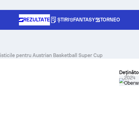
REZULTATE
ȘTIRI
FANTASY
TORNEO
tisticile pentru Austrian Basketball Super Cup
Deținător
2024
Oberw