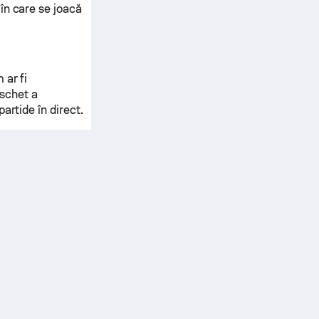
în care se joacă
 ar fi
aschet a
partide în direct.