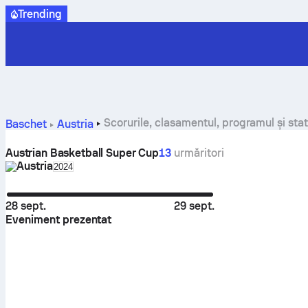
Trending
Scorurile, clasamentul, programul și sta
Baschet
Austria
Austrian Basketball Super Cup
13
urmăritori
Austria
Select season in unique tournament header
2024
28 sept.
29 sept.
Eveniment prezentat