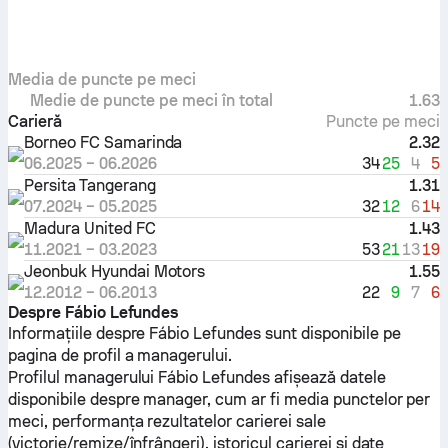
Media de puncte pe meci
Medie de puncte pe meci în total
1.63
Carieră
Puncte pe meci
Borneo FC Samarinda
2.32
34
25
4
5
06.2025
–
06.2026
Persita Tangerang
1.31
32
12
6
14
07.2024
–
05.2025
Madura United FC
1.43
53
21
13
19
11.2021
–
03.2023
Jeonbuk Hyundai Motors
1.55
22
9
7
6
12.2012
–
06.2013
Despre Fábio Lefundes
Informațiile despre Fábio Lefundes sunt disponibile pe
pagina de profil a managerului.
Profilul managerului Fábio Lefundes afișează datele
disponibile despre manager, cum ar fi media punctelor per
meci, performanța rezultatelor carierei sale
(victorie/remize/înfrângeri), istoricul carierei și date