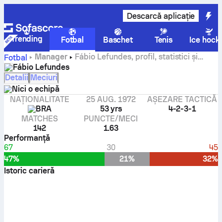
Descarcă aplicație
Trending
Fotbal
Baschet
Tenis
Ice hock
Manager
Fábio Lefundes, profil, statistici și
Fotbal
istoric al carierei
Fábio Lefundes
Detalii
Meciuri
Nici o echipă
NAȚIONALITATE
25 AUG. 1972
AȘEZARE TACTICĂ
BRA
53 yrs
4-2-3-1
MATCHES
PUNCTE/MECI
142
1.63
Performanţă
67
30
45
47%
21%
32%
Istoric carieră