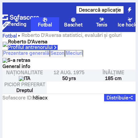
Descarcă aplicație
Trending
Fotbal
Baschet
Tenis
Ice hock
Roberto D'Aversa statistici, evaluări și goluri
Fotbal
Roberto D'Aversa
Profilul antrenorului
Prezentare generală
Sezon
Meciuri
S-a retras
General info
NAȚIONALITATE
12 AUG. 1975
ÎNĂLȚIME
ITA
50 yrs
185 cm
PICIOR PREFERAT
Dreptul
Sofascore ID
:
h8iacx
Distribuie