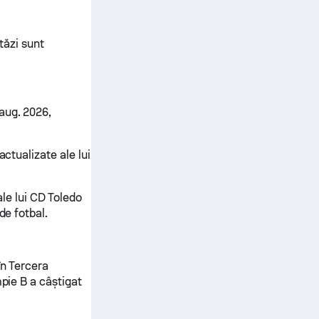
tăzi sunt
aug. 2026,
actualizate ale lui
ale lui CD Toledo
de fotbal.
în Tercera
mpie B a câștigat