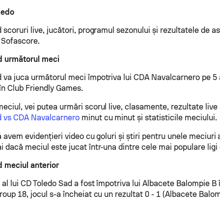
ledo
scoruri live, jucători, programul sezonului și rezultatele de as
e Sofascore.
d următorul meci
 va juca următorul meci împotriva lui CDA Navalcarnero pe 5 
în Club Friendly Games.
ciul, vei putea urmări scorul live, clasamente, rezultate live 
d vs CDA Navalcarnero
minut cu minut și statisticile meciului.
ă avem evidențieri video cu goluri și știri pentru unele meciuri 
 dacă meciul este jucat într-una dintre cele mai populare ligi 
 meciul anterior
 al lui CD Toledo Sad a fost împotriva lui Albacete Balompie B 
oup 18, jocul s-a încheiat cu un rezultat 0 - 1 (Albacete Balo