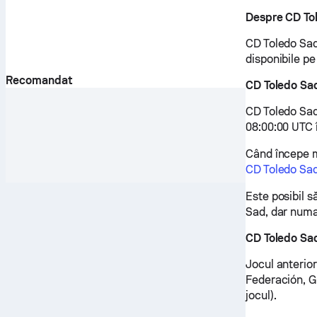
Despre CD To
CD Toledo Sad 
disponibile p
Recomandat
CD Toledo Sa
CD Toledo Sad
08:00:00 UTC 
Când începe me
CD Toledo Sa
Este posibil s
Sad, dar numai
CD Toledo Sad
Jocul anterior
Federación, Gr
jocul).