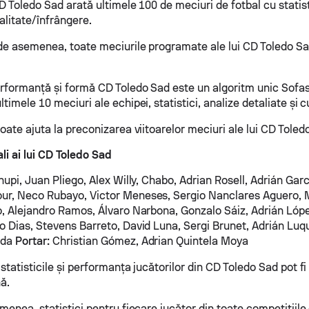
D Toledo Sad arată ultimele 100 de meciuri de fotbal cu statis
alitate/înfrângere.
 de asemenea, toate meciurile programate ale lui CD Toledo Sa
erformanță și formă CD Toledo Sad este un algoritm unic Sofas
timele 10 meciuri ale echipei, statistici, analize detaliate și c
oate ajuta la preconizarea viitoarelor meciuri ale lui CD Toled
li ai lui CD Toledo Sad
upi, Juan Pliego, Alex Willy, Chabo, Adrian Rosell, Adrián Gar
ur, Neco Rubayo, Victor Meneses, Sergio Nanclares Aguero, 
o, Alejandro Ramos, Álvaro Narbona, Gonzalo Sáiz, Adrián Lópe
 Dias, Stevens Barreto, David Luna, Sergi Brunet, Adrián Lu
eda
Portar:
Christian Gómez, Adrian Quintela Moya
 statisticile și performanța jucătorilor din CD Toledo Sad pot fi
ă.
menea, statistici pentru fiecare jucător din toate competițiile