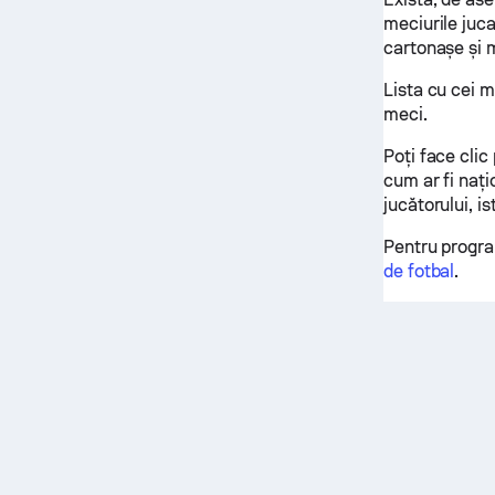
meciurile juc
cartonașe și m
Lista cu cei m
meci.
Poți face clic
cum ar fi nați
jucătorului, is
Pentru progra
de fotbal
.