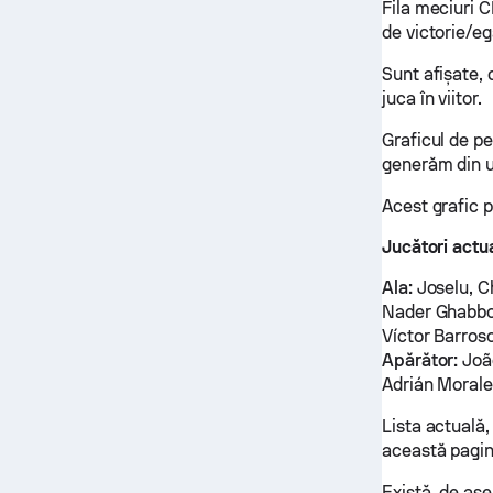
Fila meciuri C
de victorie/eg
Sunt afișate,
juca în viitor.
Graficul de p
generăm din ul
Acest grafic p
Jucători actua
Ala:
Joselu, Ch
Nader Ghabbo
Víctor Barros
Apărător:
João
Adrián Moral
Lista actuală,
această pagin
Există, de ase