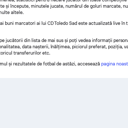
ate și începute, minutele jucate, numărul de goluri marcate, n
ulte altele.
ai buni marcatori ai lui CD Toledo Sad este actualizată live în 
 pe jucătorii din lista de mai sus și poți vedea informații person
onalitatea, data nașterii, înălțimea, piciorul preferat, poziția, 
toricul transferurilor etc.
mul și rezultatele de fotbal de astăzi, accesează
pagina noastr