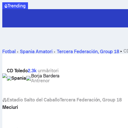
Trending
CD
Fotbal
Spania
Amatori
Tercera Federación, Group 18
CD Toledo
2.3k
urmăritori
Borja Bardera
Spania
Antrenor
Estadio Salto del Caballo
Tercera Federación, Group 18
Meciuri