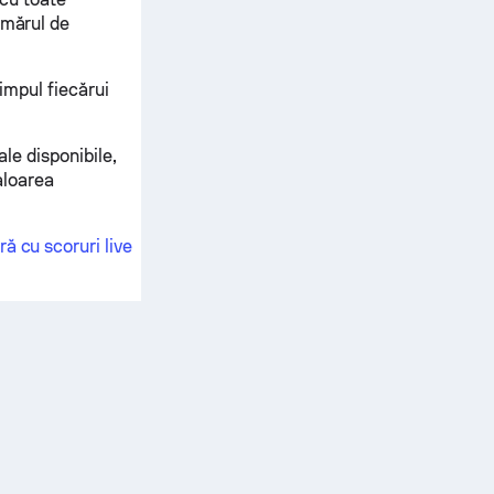
umărul de
timpul fiecărui
ale disponibile,
valoarea
ă cu scoruri live