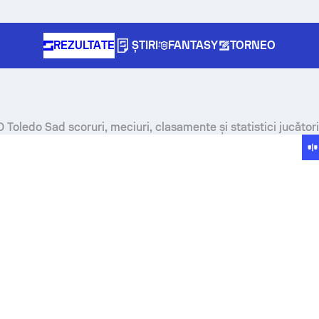
REZULTATE
ȘTIRI
FANTASY
TORNEO
 Toledo Sad scoruri, meciuri, clasamente și statistici jucători