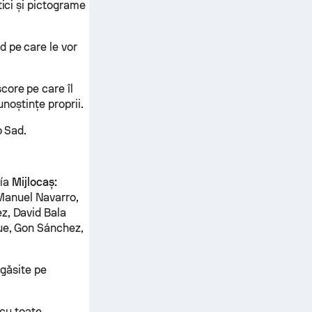
tici și pictograme
d pe care le vor
core pe care îl
unoștințe proprii.
o Sad.
cía
Mijlocaș:
Manuel Navarro,
z, David Bala
que, Gon Sánchez,
 găsite pe
 cu toate