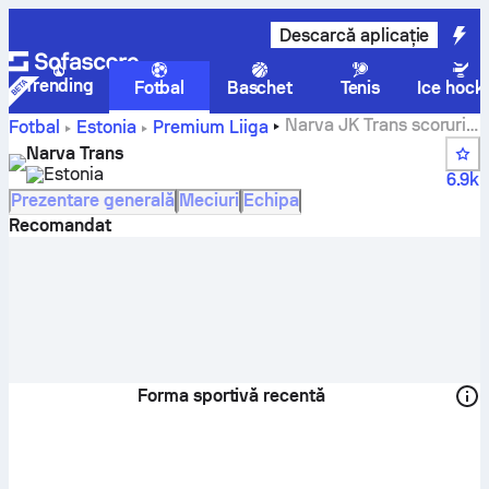
Descarcă aplicație
Trending
Fotbal
Baschet
Tenis
Ice hock
Narva JK Trans scoruri,
Fotbal
Estonia
Premium Liiga
meciuri, clasamente și statistici jucători
Narva Trans
Estonia
6.9k
Prezentare generală
Meciuri
Echipa
Recomandat
Forma sportivă recentă