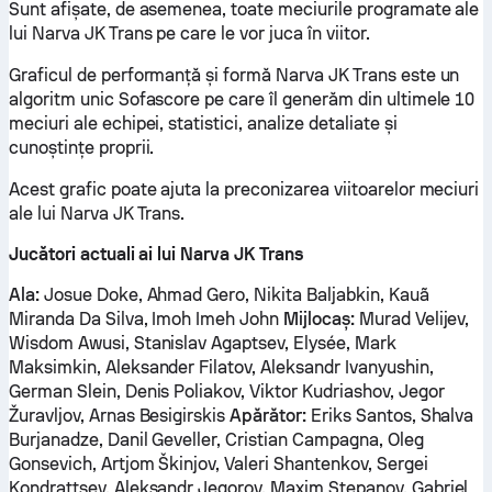
Sunt afișate, de asemenea, toate meciurile programate ale
lui Narva JK Trans pe care le vor juca în viitor.
Graficul de performanță și formă Narva JK Trans este un
algoritm unic Sofascore pe care îl generăm din ultimele 10
meciuri ale echipei, statistici, analize detaliate și
cunoștințe proprii.
Acest grafic poate ajuta la preconizarea viitoarelor meciuri
ale lui Narva JK Trans.
Jucători actuali ai lui Narva JK Trans
Ala:
Josue Doke, Ahmad Gero, Nikita Baljabkin, Kauã
Miranda Da Silva, Imoh Imeh John
Mijlocaș:
Murad Velijev,
Wisdom Awusi, Stanislav Agaptsev, Elysée, Mark
Maksimkin, Aleksander Filatov, Aleksandr Ivanyushin,
German Slein, Denis Poliakov, Viktor Kudriashov, Jegor
Žuravljov, Arnas Besigirskis
Apărător:
Eriks Santos, Shalva
Burjanadze, Danil Geveller, Cristian Campagna, Oleg
Gonsevich, Artjom Škinjov, Valeri Shantenkov, Sergei
Kondrattsev, Aleksandr Jegorov, Maxim Stepanov, Gabriel