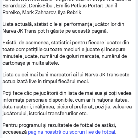
Berardozzi, Denis Sibul, Emilis Petkus
Portar:
Daniil
Pareiko, Mark Zahharov, Ilya Rebrik
Lista actuală, statisticile și performanța jucătorilor din
Narva JK Trans pot fi găsite pe această pagină.
Există, de asemenea, statistici pentru fiecare jucător din
toate competițiile cu toate meciurile jucate și începute,
minutele jucate, numărul de goluri marcate, numărul de
cartonașe și multe altele.
Lista cu cei mai buni marcatori ai lui Narva JK Trans este
actualizată live în timpul fiecărui meci.
Poți face clic pe jucătorii din lista de mai sus și poți vedea
informații personale disponibile, cum ar fi naționalitatea,
data nașterii, înălțimea, piciorul preferat, poziția, valoarea
jucătorului, istoricul transferurilor etc.
Pentru programul și rezultatele de fotbal de astăzi,
accesează
pagina noastră cu scoruri live de fotbal
.