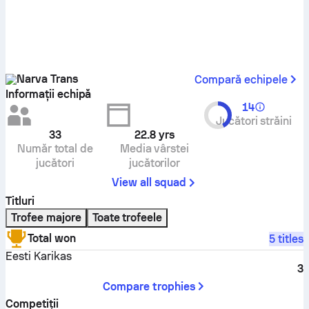
Narva Trans
Compară echipele
Informații echipă
14
Jucători străini
33
22.8
yrs
Număr total de
Media vârstei
jucători
jucătorilor
View all squad
Titluri
Trofee majore
Toate trofeele
Total won
5 titles
Eesti Karikas
3
Compare trophies
Competiţii