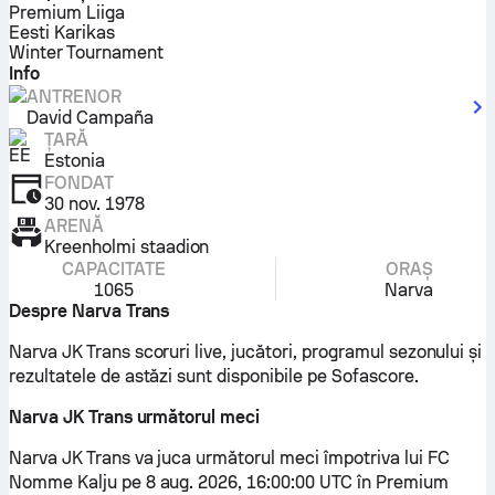
Premium Liiga
Eesti Karikas
Winter Tournament
Info
ANTRENOR
David Campaña
ȚARĂ
Estonia
FONDAT
30 nov. 1978
ARENĂ
Kreenholmi staadion
CAPACITATE
ORAȘ
1065
Narva
Despre Narva Trans
Narva JK Trans scoruri live, jucători, programul sezonului și
rezultatele de astăzi sunt disponibile pe Sofascore.
Narva JK Trans următorul meci
Narva JK Trans va juca următorul meci împotriva lui FC
Nomme Kalju pe 8 aug. 2026, 16:00:00 UTC în Premium