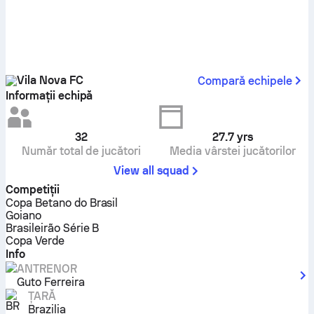
Vila Nova FC
Compară echipele
Informații echipă
32
27.7
yrs
Număr total de jucători
Media vârstei jucătorilor
View all squad
Competiţii
Copa Betano do Brasil
Goiano
Brasileirão Série B
Copa Verde
Info
ANTRENOR
Guto Ferreira
ȚARĂ
Brazilia