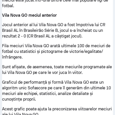
meciul este jucat într-una dintre cele mai populare ligi de
fotbal.
Vila Nova GO meciul anterior
Jocul anterior al lui Vila Nova GO a fost împotriva lui CR
Brasil AL în Brasileirão Série B, jocul s-a încheiat cu un
rezultat 2 - 0 (CR Brasil AL a câștigat jocul).
Fila meciuri Vila Nova GO arată ultimele 100 de meciuri de
fotbal cu statistici și pictograme de victorie/egalitate/
înfrângere.
Sunt afișate, de asemenea, toate meciurile programate ale
lui Vila Nova GO pe care le vor juca în viitor.
Graficul de performanță și formă Vila Nova GO este un
algoritm unic Sofascore pe care îl generăm din ultimele 10
meciuri ale echipei, statistici, analize detaliate și
cunoștințe proprii.
Acest grafic poate ajuta la preconizarea viitoarelor meciuri
ale lui Vila Nova GO.