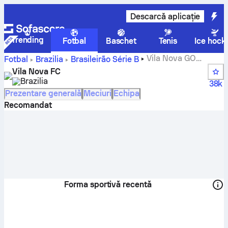
Descarcă aplicație
Trending
Fotbal
Baschet
Tenis
Ice hock
Vila Nova GO
Fotbal
Brazilia
Brasileirão Série B
scoruri, meciuri, clasamente și statistici jucători
Vila Nova FC
Brazilia
38k
Prezentare generală
Meciuri
Echipa
Recomandat
Forma sportivă recentă