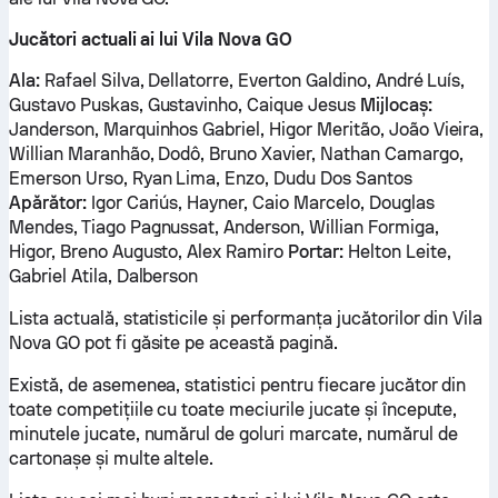
Jucători actuali ai lui Vila Nova GO
Ala:
Rafael Silva, Dellatorre, Everton Galdino, André Luís,
Gustavo Puskas, Gustavinho, Caique Jesus
Mijlocaș:
Janderson, Marquinhos Gabriel, Higor Meritão, João Vieira,
Willian Maranhão, Dodô, Bruno Xavier, Nathan Camargo,
Emerson Urso, Ryan Lima, Enzo, Dudu Dos Santos
Apărător:
Igor Cariús, Hayner, Caio Marcelo, Douglas
Mendes, Tiago Pagnussat, Anderson, Willian Formiga,
Higor, Breno Augusto, Alex Ramiro
Portar:
Helton Leite,
Gabriel Atila, Dalberson
Lista actuală, statisticile și performanța jucătorilor din Vila
Nova GO pot fi găsite pe această pagină.
Există, de asemenea, statistici pentru fiecare jucător din
toate competițiile cu toate meciurile jucate și începute,
minutele jucate, numărul de goluri marcate, numărul de
cartonașe și multe altele.