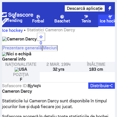
Descarcă aplicație
Trending
Fotbal
Baschet
Tenis
Ice hock
Statistici Cameron Darcy
Ice hockey
Cameron Darcy
0
Prezentare generală
Meciuri
Nici o echipă
General info
NAȚIONALITATE
2 MAR. 1994
ÎNĂLȚIME
USA
32 yrs
183 cm
POZIȚIA
F
Sofascore ID
:
8jy4q4
Distribuie
Cameron Darcy
Statisticile lui Cameron Darcy sunt disponibile în timpul
jocurilor live și după fiecare joc jucat.
Sofascore acoperă în detaliu toate statisticile de hochei,