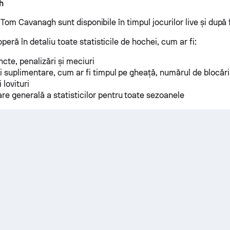
h
ui Tom Cavanagh sunt disponibile în timpul jocurilor live și după 
eră în detaliu toate statisticile de hochei, cum ar fi:
ncte, penalizări și meciuri
ci suplimentare, cum ar fi timpul pe gheață, numărul de blocări
i lovituri
re generală a statisticilor pentru toate sezoanele