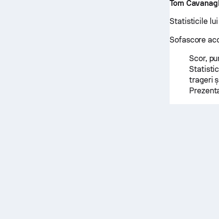
Tom Cavanag
Statisticile l
Sofascore acop
Scor, pu
Statisti
trageri ș
Prezenta