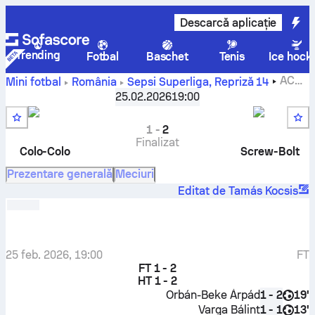
Descarcă aplicație
Trending
Fotbal
Baschet
Tenis
Ice hock
ACS
Mini fotbal
România
Sepsi Superliga
,
Repriză 14
Colo-Colo
-
FC Screw-Bolt
25.02.2026
19:00
1
-
2
Finalizat
Colo-Colo
Screw-Bolt
Prezentare generală
Meciuri
Editat de Tamás Kocsis
25 feb. 2026, 19:00
FT
FT
1 - 2
HT
1 - 2
Orbán-Beke Árpád
19'
1 - 2
Varga Bálint
13'
1 - 1